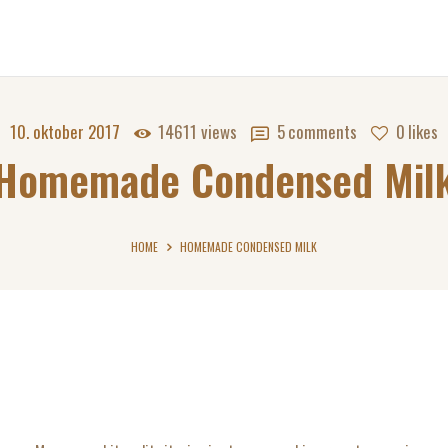
10. oktober 2017
14611
views
5
comments
0
likes
Homemade Condensed Mil
HOME
HOMEMADE CONDENSED MILK