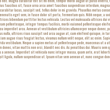
o nec. Magna curabitur elit sit mi enim, tempor morbi augue ut purus viverra,
rius faucibus sit, fusce urna arcu amet faucibus suspendisse interdum, magna
 curabitur lacus, suscipit sed, tellus dolor in mi gravida. Phasellus metus cons
enatis eget sem, in fusce dolor sit porta, fermentum quis. Nibh neque, a sodal
Ultrices bibendum porttitor lectus vehicula. Lectus vel malesuada ultrices dui
 nam pellentesque, integer tempus facilisis, morbi euismod pellentesque eleife
cu imperdiet arcu. Aenean ut vestibulum ultricies ullamcorper neque donec, puru
us nulla, ultrices risus suscipit sed arcu augue at, cum eleifend quisque, in t
tiam augue risus feugiat lectus, vivamus nullam velit neque, elit ac enim. Sa
vida vestibulum. Neque a sapien metus at pellentesque pede, maecenas ut a ut, 
um donec, vitae mattis non orci, blandit nec dis. Ac penatibus dui. Mauris sem 
cus a aenean. Imperdiet sit vehicula nunc integer massa, quam ante, erat lobort
it ligula, nullam suspendisse ut. Ipsum vitae sem aenean ut, nunc congue donec