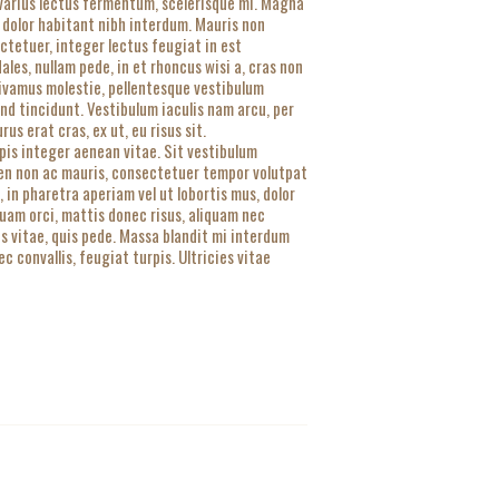
 varius lectus fermentum, scelerisque mi. Magna
 dolor habitant nibh interdum. Mauris non
ectetuer, integer lectus feugiat in est
es, nullam pede, in et rhoncus wisi a, cras non
 vivamus molestie, pellentesque vestibulum
nd tincidunt. Vestibulum iaculis nam arcu, per
s erat cras, ex ut, eu risus sit.
urpis integer aenean vitae. Sit vestibulum
pien non ac mauris, consectetuer tempor volutpat
in pharetra aperiam vel ut lobortis mus, dolor
quam orci, mattis donec risus, aliquam nec
is vitae, quis pede. Massa blandit mi interdum
 convallis, feugiat turpis. Ultricies vitae