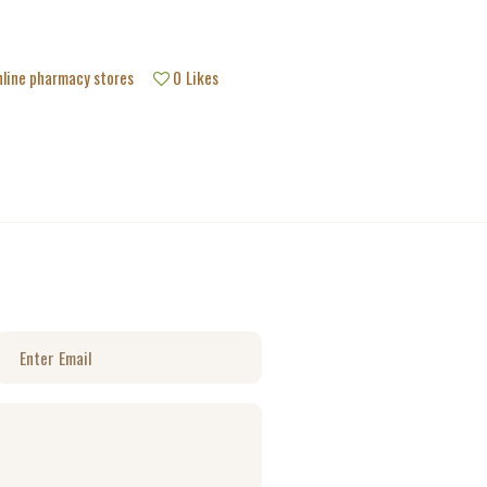
nline pharmacy stores
0
Likes