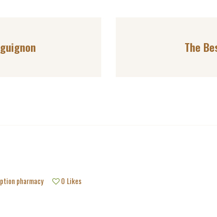
guignon
The Be
iption pharmacy
0
Likes