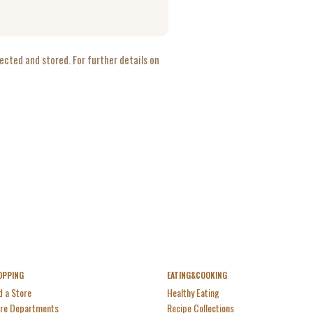
ected and stored. For further details on
OPPING
EATING&COOKING
d a Store
Healthy Eating
re Departments
Recipe Collections