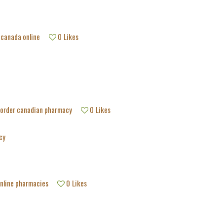
canada online
0
Likes
l order canadian pharmacy
0
Likes
cy
nline pharmacies
0
Likes