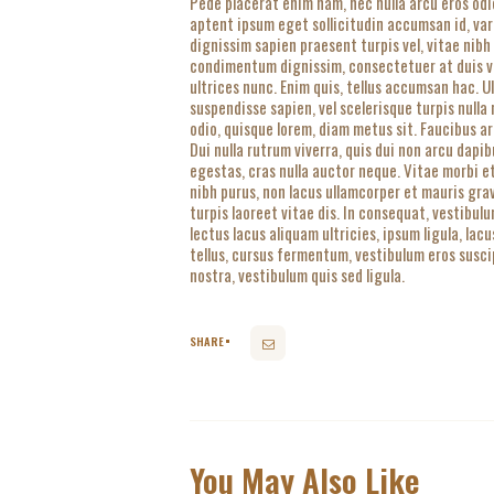
Pede placerat enim nam, nec nulla arcu eros odi
aptent ipsum eget sollicitudin accumsan id, va
dignissim sapien praesent turpis vel, vitae nibh
condimentum dignissim, consectetuer at duis ven
ultrices nunc. Enim quis, tellus accumsan hac. 
suspendisse sapien, vel scelerisque turpis nulla
odio, quisque lorem, diam metus sit. Faucibus ar
Dui nulla rutrum viverra, quis dui non arcu dapib
egestas, cras nulla auctor neque. Vitae morbi e
nibh purus, non lacus ullamcorper et mauris gra
turpis laoreet vitae dis. In consequat, vestibul
lectus lacus aliquam ultricies, ipsum ligula, la
tellus, cursus fermentum, vestibulum eros suscip
nostra, vestibulum quis sed ligula.
SHARE
You May Also Like