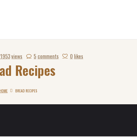
21953
views
5
comments
0
likes
ad Recipes
HOME
BREAD RECIPES