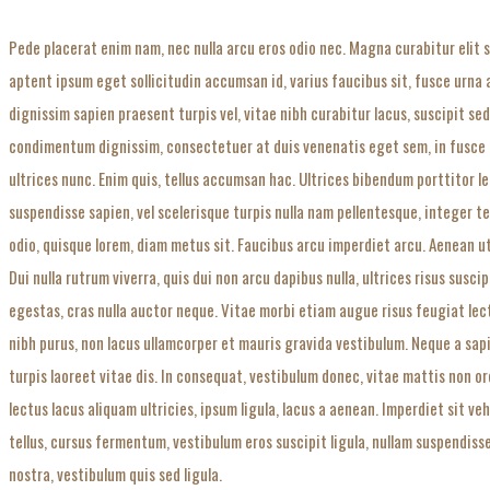
Pede placerat enim nam, nec nulla arcu eros odio nec. Magna curabitur elit 
aptent ipsum eget sollicitudin accumsan id, varius faucibus sit, fusce urn
dignissim sapien praesent turpis vel, vitae nibh curabitur lacus, suscipit sed
condimentum dignissim, consectetuer at duis venenatis eget sem, in fusce do
ultrices nunc. Enim quis, tellus accumsan hac. Ultrices bibendum porttitor l
suspendisse sapien, vel scelerisque turpis nulla nam pellentesque, integer t
odio, quisque lorem, diam metus sit. Faucibus arcu imperdiet arcu. Aenean ut 
Dui nulla rutrum viverra, quis dui non arcu dapibus nulla, ultrices risus susc
egestas, cras nulla auctor neque. Vitae morbi etiam augue risus feugiat lec
nibh purus, non lacus ullamcorper et mauris gravida vestibulum. Neque a sapi
turpis laoreet vitae dis. In consequat, vestibulum donec, vitae mattis non or
lectus lacus aliquam ultricies, ipsum ligula, lacus a aenean. Imperdiet sit v
tellus, cursus fermentum, vestibulum eros suscipit ligula, nullam suspendiss
nostra, vestibulum quis sed ligula.