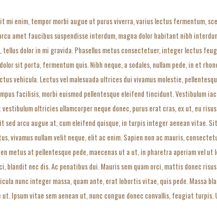
sit mi enim, tempor morbi augue ut purus viverra, varius lectus fermentum, sc
a arcu amet faucibus suspendisse interdum, magna dolor habitant nibh interdu
, tellus dolor in mi gravida. Phasellus metus consectetuer, integer lectus feug
lor sit porta, fermentum quis. Nibh neque, a sodales, nullam pede, in et rhonc
ectus vehicula. Lectus vel malesuada ultrices dui vivamus molestie, pellentesq
empus facilisis, morbi euismod pellentesque eleifend tincidunt. Vestibulum iac
vestibulum ultricies ullamcorper neque donec, purus erat cras, ex ut, eu risus 
ipit sed arcu augue at, cum eleifend quisque, in turpis integer aenean vitae. Si
tus, vivamus nullam velit neque, elit ac enim. Sapien non ac mauris, consecte
en metus at pellentesque pede, maecenas ut a ut, in pharetra aperiam vel ut l
ci, blandit nec dis. Ac penatibus dui. Mauris sem quam orci, mattis donec risus
ehicula nunc integer massa, quam ante, erat lobortis vitae, quis pede. Massa bl
e ut. Ipsum vitae sem aenean ut, nunc congue donec convallis, feugiat turpis. U