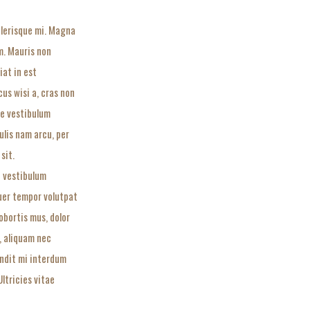
elerisque mi. Magna
m. Mauris non
iat in est
us wisi a, cras non
ue vestibulum
ulis nam arcu, per
sit.
t vestibulum
tuer tempor volutpat
obortis mus, dolor
, aliquam nec
andit mi interdum
ltricies vitae